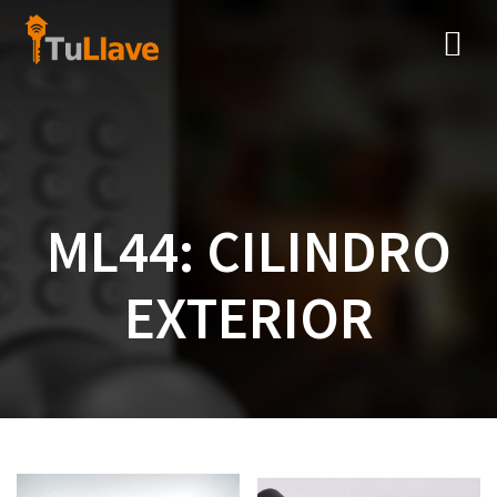
Saltar
al
contenido
ML44: CILINDRO
EXTERIOR