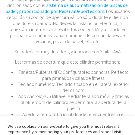
sincronizado con el
sistema de automatización de pistas de
padel, proporcionado por ReservaDeportes.com.
Los usuarios
recibirán su código de apertura válido sólo durante el tiempo
que dure su partido. No Necesita instalación eléctrica, ni
conexión a internet para recibir los códigos. Muy utilizado en
piscinas comunitarias, zonas comunes de comunidades de
vecinos, pistas de padel, etc etc
Su batería es muy duradera, y funciona con 3 pilas AAA
Las formas de apertura que este cilindro permite son:
Tarjetas/Pulseras NFC: Configurables por horas. Perfecto
para gimnasios y salas de fitness.
Teclado numérico: Teclado situado en el lateral exterior
del cilindro
App Android/IOS Millave: Mediante la app móvil y gracias
al bluetooth del cilindro se permitirá la apertura de la
puerta
Apertura remota: Da igual donde te encuentres, si el
dispositivo está conectado a la pasarela, se podrá activar
la apertura de la puerta desde cualquier lugar
We use cookies on our website to give you the most relevant
experience by remembering your preferences and repeat visits.