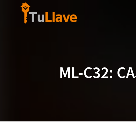
Saltar
al
contenido
ML-C32: C