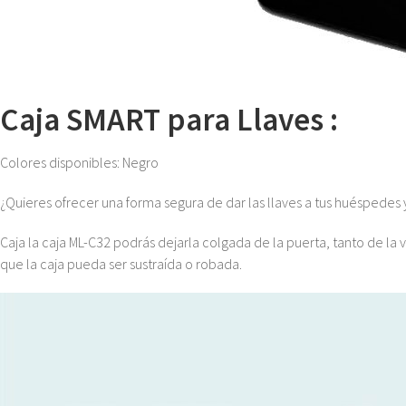
Caja SMART para Llaves :
Colores disponibles: Negro
¿Quieres ofrecer una forma segura de dar las llaves a tus huéspedes y
Caja la caja ML-C32 podrás dejarla colgada de la puerta, tanto de la
que la caja pueda ser sustraída o robada.