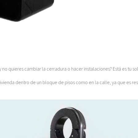
 no quieres cambiar la cerradura o hacer instalaciones? Está es tu so
 vivienda dentro de un bloque de pisos como en la calle, ya que es re